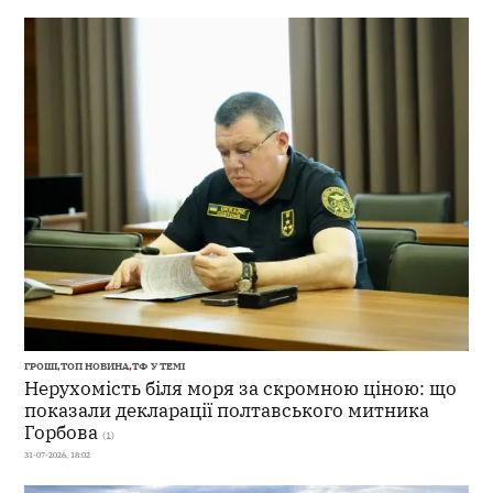
ГРОШІ
,
ТОП НОВИНА
,
ТФ У ТЕМІ
Нерухомість біля моря за скромною ціною: що
показали декларації полтавського митника
Горбова
(1)
31-07-2026, 18:02