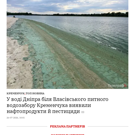
КРЕМЕНЧУК
,
ТОП НОВИНА
У воді Дніпра біля Власівського питного
водозабору Кременчука виявили
нафтопродукти й пестициди
(0)
26-07-2026, 10:01
РЕКЛАМА ПАРТНЕРІВ