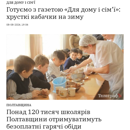
ДЛЯ ДОМУ І СІМ'Ї
Готуємо з газетою «Для дому і сім’ї»:
хрусткі кабачки на зиму
08-08-2026, 19:06
ПОЛТАВЩИНА
Понад 120 тисяч школярів
Полтавщини отримуватимуть
безоплатні гарячі обіди