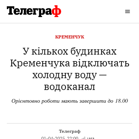
Перейти
до
Кременчуцький
вмісту
Телеграф
ОПУБЛІКОВАНО
КРЕМЕНЧУК
В
У кількох будинках
Кременчука відключать
холодну воду —
водоканал
Орієнтовно роботи мають завершити до 18.00
Телеграф
01-04-2025, 22:00
1353