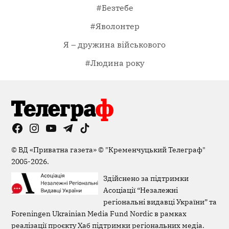
#Безтебе
#Яволонтер
Я – дружина військового
#Людина року
Facebook
Instagram
YouTube
Telegram
TikTok
Viber
Page
©
ВД «Приватна газета»
©
"Кременчуцький Телеграф"
2005-2026.
Здійснено за підтримки
Асоціації “Незалежні
регіональні видавці України” та
Foreningen Ukrainian Media Fund Nordic в рамках
реалізації проєкту Хаб підтримки регіональних медіа.