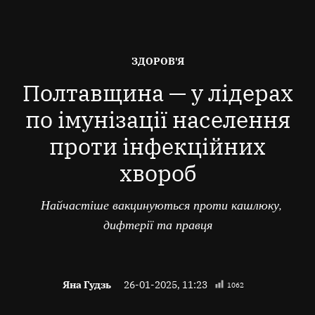
ОПУБЛІКОВАНО
ЗДОРОВ'Я
В
Полтавщина — у лідерах
по імунізації населення
проти інфекційних
хвороб
Найчастіше вакцинуються проти кашлюку,
дифтерії та правця
Яна Гудзь
26-01-2025, 11:23
1062