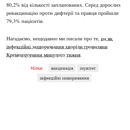
80,2% від кількості запланованих. Серед дорослих
ревакцинацію проти дифтерії та правця пройшли
79,3% пацієнтів.
Нагадаємо, нещодавно ми писали про те,
на як
інфекційні захворювання хворіли громадяни
Кременчуччини минулого тижня
.
Мітки:
вакцинація
імунітет
інфекційні захворювання
ЯНА ГУДЗЬ
Журналістка
У фокусі — кримінал, освіта, аналітика. Філологиня за