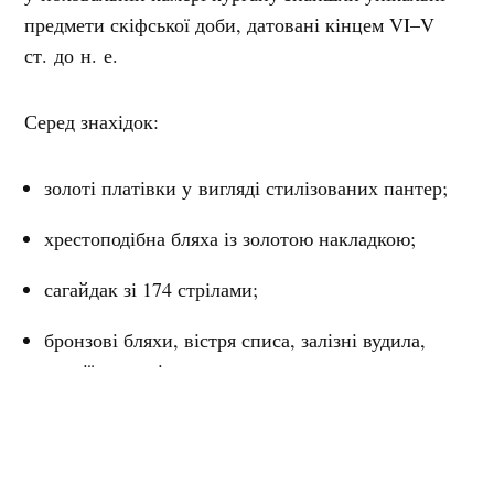
предмети скіфської доби, датовані кінцем VI–V
ст. до н. е.
Серед знахідок:
золоті платівки у вигляді стилізованих пантер;
хрестоподібна бляха із золотою накладкою;
сагайдак зі 174 стрілами;
бронзові бляхи, вістря списа, залізні вудила,
псалії та ножі;
ліпна корчага-урна з обгорілими людськими
рештками.