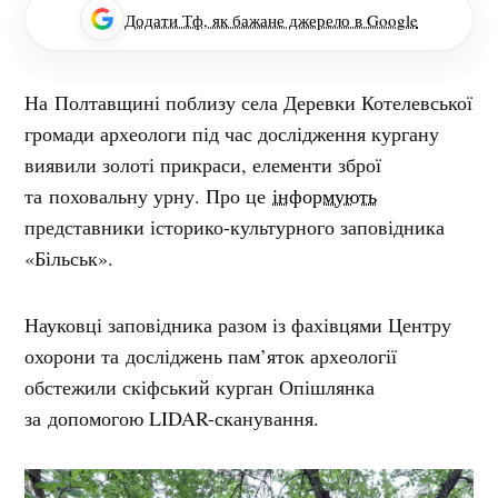
Додати Тф, як бажане джерело в Google
На Полтавщині поблизу села Деревки Котелевської
громади археологи під час дослідження кургану
виявили золоті прикраси, елементи зброї
та поховальну урну. Про це
інформують
представники історико-культурного заповідника
«Більськ».
Науковці заповідника разом із
фахівцями Центру
охорони та досліджень пам’яток археології
обстежили скіфський курган Опішлянка
за допомогою LIDAR-сканування.