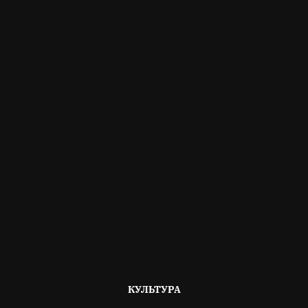
ОПУБЛІКОВАНО
КУЛЬТУРА
В