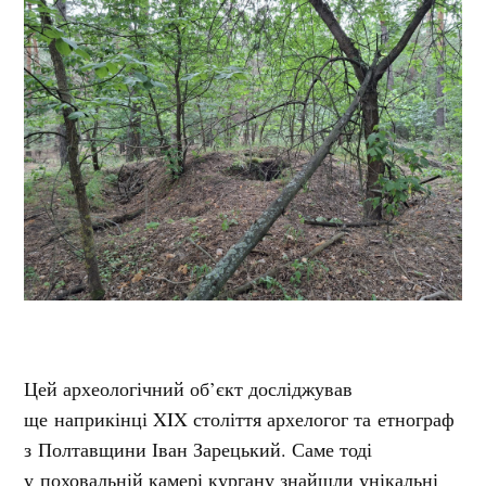
Цей археологічний об’єкт досліджував
ще наприкінці XIX століття архелогог та етнограф
з Полтавщини Іван Зарецький. Саме тоді
у поховальній камері кургану знайшли унікальні