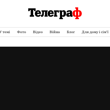
У темі
Фото
Відео
Війна
Блог
Для дому і сім’ї