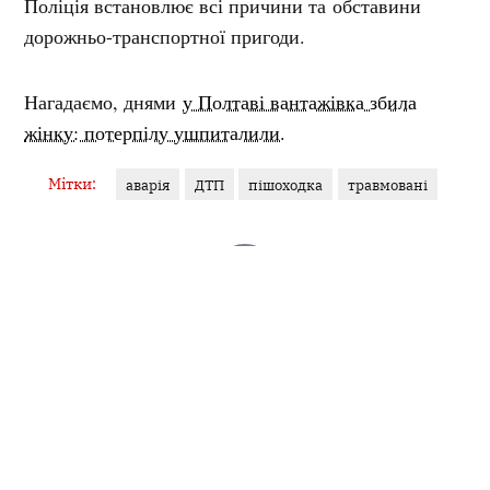
Поліція встановлює всі причини та обставини
дорожньо-транспортної пригоди.
Нагадаємо, днями
у Полтаві вантажівка збила
жінку: потерпілу ушпиталили.
Мітки:
аварія
ДТП
пішоходка
травмовані
ЯНА ГУДЗЬ
Журналістка
У фокусі — кримінал, освіта, аналітика. Філологиня за
освітою, ціную точність слова й контекст. Об’єктивність...
Інші матеріали від Яна Гудзь