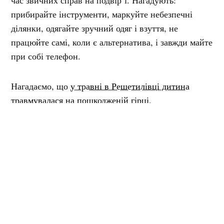
час звичних справ на подвір’ї. Нагадують:
прибирайте інструменти, маркуйте небезпечні
ділянки, одягайте зручний одяг і взуття, не
працюйте самі, коли є альтернатива, і завжди майте
при собі телефон.
Нагадаємо, що
у травні в Решетилівці дитина
травмувалася на пошкодженій гірці
.
Мітки:
Потоки
травматизм
РУСЛАНА ГОРГОЛА
Редакторка
Спочатку було слово. Потім його відредагували.