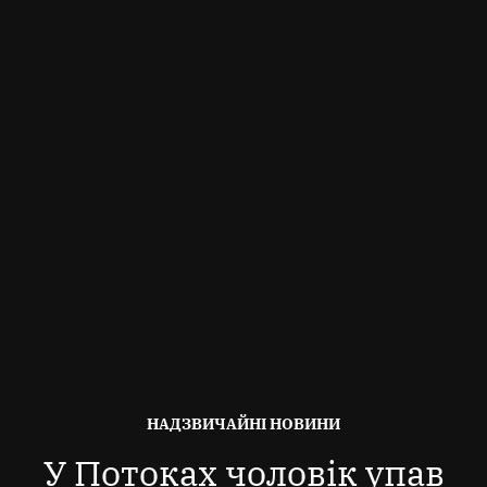
ОПУБЛІКОВАНО
НАДЗВИЧАЙНІ НОВИНИ
В
У Потоках чоловік упав