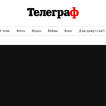
У темі
Фото
Відео
Війна
Блог
Для дому і сім’ї