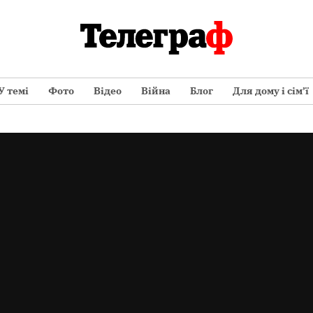
У темі
Фото
Відео
Війна
Блог
Для дому і сім’ї