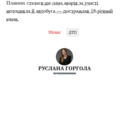
Плавнях
сталася ще одна аварія за участі
мотоцикла й автобуса — постраждав 18-річний
юнак
.
Мітки:
ДТП
РУСЛАНА ГОРГОЛА
Редакторка
Спочатку було слово. Потім його відредагували.
Інші матеріали від Руслана Горгола
Поділитися: