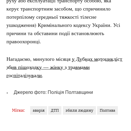
руху або експлуатації транспорту особою, яка
керує транспортним засобом, що спричинило
потерпілому середньої тяжкості тілесне
ушкодження) Кримінального кодексу України. Усі
причини та обставини події встановлюють
правоохоронці.
Нагадаємо, минулого місяця
у Лубнах мотоцикліст
збив пішоходку — жінку з травмами
госпіталізували.
Джерело фото: Поліція Полтавщини
Мітки:
аварія
ДТП
збили людину
Полтава