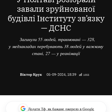
завали зруйнованої
будівлі Інституту зв’язку
— ДСНС
Загинули 55 людей, травмовані — 328,
у медзакладах перебувають 38 людей у важкому
стані, 27 — у реанімації
Віктор Крук
05-09-2024, 18:39
1055
Додати Тф, як бажане джерело в Google