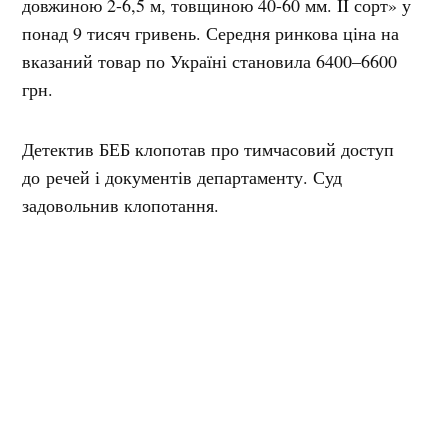
довжиною 2-6,5 м, товщиною 40-60 мм. II сорт» у
понад 9 тисяч гривень. Середня ринкова ціна на
вказаний товар по Україні становила 6400–6600
грн.
Детектив БЕБ клопотав про тимчасовий доступ
до речей і документів департаменту. Суд
задовольнив клопотання.
Нагадаємо, сім
кременчуцьких працівників шкіл
отримали
Почесні грамоти Кременчуцької міської
ради за підтримку Збройних сил України. Освітяни
брали участь у будівництві фортифікаційних
споруд на Донеччині.
Джерело фото: Філіп Пронін