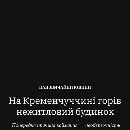
ОПУБЛІКОВАНО
НАДЗВИЧАЙНІ НОВИНИ
В
На Кременчуччині горів
нежитловий будинок
Попередня причина займання — необережність