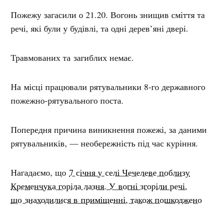
Пожежу загасили о 21.20. Вогонь знищив сміття та
речі, які були у будівлі, та одні дерев’яні двері.
Травмованих та загиблих немає.
На місці працювали рятувальники 8-го державного
пожежно-рятувального поста.
Попередня причина виникнення пожежі, за даними
рятувальників, — необережність під час куріння.
Нагадаємо, що
7 січня у селі Чечелеве поблизу
Кременчука горіла лазня. У вогні згоріли речі,
що знаходилися в приміщенні, також пошкоджено
внутрішнє оздоблення — стіни та двері
. Саму