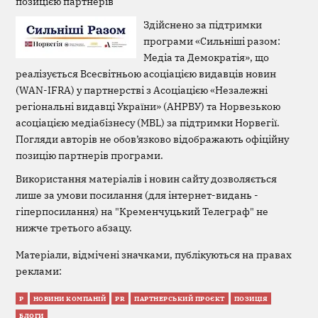
позицією партнерів
Здійснено за підтримки
програми «Сильніші разом:
Медіа та Демократія», що
реалізується Всесвітньою асоціацією видавців новин
(WAN-IFRA) у партнерстві з Асоціацією «Незалежні
регіональні видавці України» (АНРВУ) та Норвезькою
асоціацією медіабізнесу (MBL) за підтримки Норвегії.
Погляди авторів не обов’язково відображають офіційну
позицію партнерів програми.
Використання матеріалів і новин сайту дозволяється
лише за умови посилання (для інтернет-видань -
гіперпосилання) на "Кременчуцький Телеграф" не
нижче третього абзацу.
Матеріали, відмічені значками, публікуються на правах
реклами:
Р
НОВИНИ КОМПАНІЙ
PR
ПАРТНЕРСЬКИЙ ПРОЄКТ
ПОЗИЦІЯ
БЛОГИ