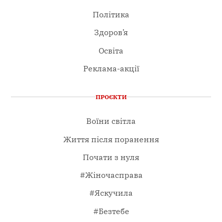
Політика
Здоров’я
Освіта
Реклама-акції
ПРОЄКТИ
Воїни світла
Життя після поранення
Почати з нуля
#Жіночасправа
#Яскучила
#Безтебе