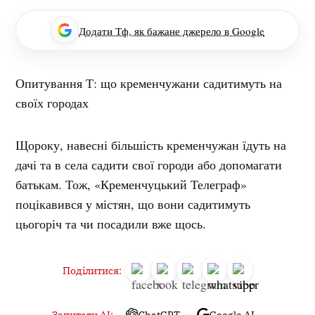
Додати Тф, як бажане джерело в Google
Опитування Т: що кременчужани садитимуть на
своїх городах
Щороку, навесні більшість кременчужан їдуть на
дачі та в села садити свої городи або допомагати
батькам. Тож, «Кременчуцький Телеграф»
поцікавився у містян, що вони садитимуть
цьогоріч та чи посадили вже щось.
Поділитися:
Запитати AI:
ChatGPT
Google AI