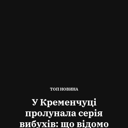
ОПУБЛІКОВАНО
ТОП НОВИНА
В
У Кременчуці
пролунала серія
вибухів: що відомо