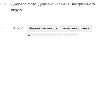
Джерело фото: Держекоінспекція Центрального
округу
Мітки:
Держекоінспекція
земельна ділянка
Кременчукводоканал
сміття
ЯНА ГУДЗЬ
Журналістка
У фокусі — кримінал, освіта, аналітика. Філологиня за
освітою, ціную точність слова й контекст. Об’єктивність...
Інші матеріали від Яна Гудзь