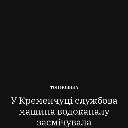
ОПУБЛІКОВАНО
ТОП НОВИНА
В
У Кременчуці службова
машина водоканалу
засмічувала