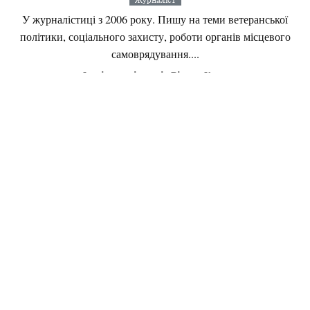
У журналістиці з 2006 року. Пишу на теми ветеранської
політики, соціального захисту, роботи органів місцевого
самоврядування....
Інші матеріали від Віктор Крук
Поділитися:
Запитати AI:
ChatGPT
Google AI
Не пропустіть важливе,
підпишіться на наші
Читайте головне першими!