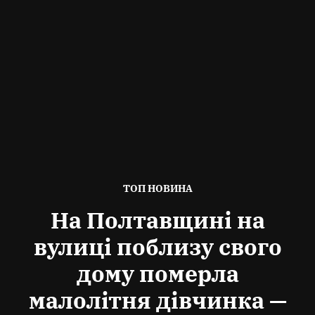
ОПУБЛІКОВАНО
ТОП НОВИНА
В
На Полтавщині на
вулиці поблизу свого
дому померла
малолітня дівчинка —