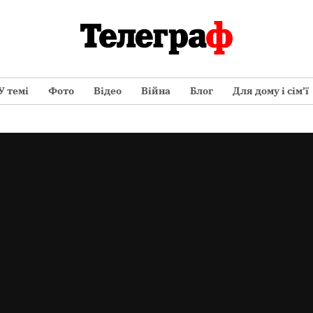
У темі
Фото
Відео
Війна
Блог
Для дому і сім’ї