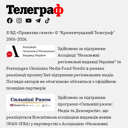
Facebook
Instagram
YouTube
Telegram
TikTok
Viber
Page
©
ВД «Приватна газета»
©
"Кременчуцький Телеграф"
2005-2026.
Здійснено за підтримки
Асоціації “Незалежні
регіональні видавці України” та
Foreningen Ukrainian Media Fund Nordic в рамках
реалізації проєкту Хаб підтримки регіональних медіа.
Погляди авторів не обов'язково збігаються з офіційною
позицією партнерів
Здійснено за підтримки
програми «Сильніші разом:
Медіа та Демократія», що
реалізується Всесвітньою асоціацією видавців новин
(WAN-IFRA) у партнерстві з Асоціацією «Незалежні