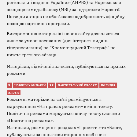
регіональні видавці України» (АНРВУ) та Норвезькою
асоціацією медіабізнесу (MBL) за підтримки Норвегії.
Погляди авторів не обов’язково відображають офіційну
позицію партнерів програми.
Використання матеріалів і новин сайту дозволяється
лише за умови посилання (для інтернет-видань -
гіперпосилання) на "Кременчуцький Телеграф" не
нижче третього абзацу.
Матеріали, відмічені значками, публікуються на правах
реклами:
Р
НОВИНИ КОМПАНІЙ
PR
ПАРТНЕРСЬКИЙ ПРОЄКТ
ПОЗИЦІЯ
БЛОГИ
Рекламні матеріали на сайті розміщуються з
маркуванням «На правах реклами» в кінці тексту.
Політична реклама маркується внизу тексту словами
«Політична реклама».
Матеріали, розміщені в розділах «Проекти » та «Блог»,
публікуються за ініціативи сторонніх осіб і не є