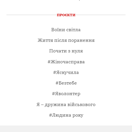
ПРОЄКТИ
Воїни світла
Життя після поранення
Почати з нуля
#Жіночасправа
#Яскучила
#Безтебе
#Яволонтер
Я – дружина військового
#Людина року