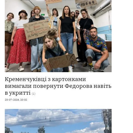
Кременчуківці з картонками
вимагали повернути Федорова навіть
в укритті
(1)
25-07-2026, 20:02