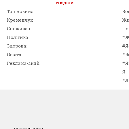
РОЗДІЛИ
Топ новина
Во
Кременчук
Жи
Споживач
По
Політика
#Ж
Здоров’я
#Я
Освіта
#Б
Реклама-акції
#Я
Я 
#Л