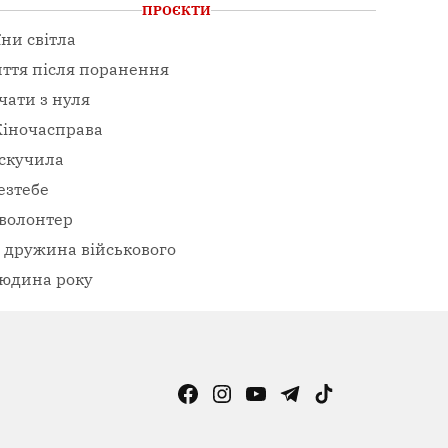
ПРОЄКТИ
їни світла
ття після поранення
чати з нуля
іночасправа
скучила
езтебе
волонтер
– дружина військового
юдина року
Facebook
Instagram
YouTube
Telegram
TikTok
Viber
Page