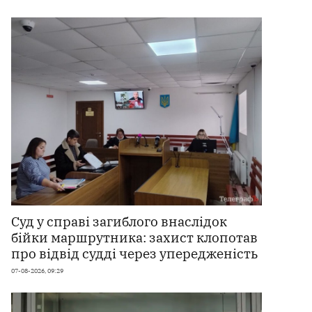
Суд у справі загиблого внаслідок
бійки маршрутника: захист клопотав
про відвід судді через упередженість
07-08-2026, 09:29