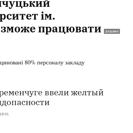
енчуцький
рситет ім.
е зможе працювати
ДОДАНО
кциновані 80% персоналу закладу
Кременчуге ввели желтый
идопасности
 18:01