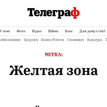
У темі
Фото
Відео
Війна
Блог
Для дому і сім’ї
айні новини
Здоров’я
Бізнес/Робота
Споживач
Культура
О
МІТКА:
желтая зона