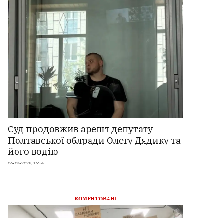
Суд продовжив арешт депутату
Полтавської облради Олегу Дядику та
його водію
06-08-2026, 16:55
КОМЕНТОВАНІ