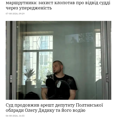
маршрутника: захист клопотав про відвід судді
через упередженість
07-08-2026, 09:29
Суд продовжив арешт депутату Полтавської
облради Олегу Дядику та його водію
06-08-2026, 16:55