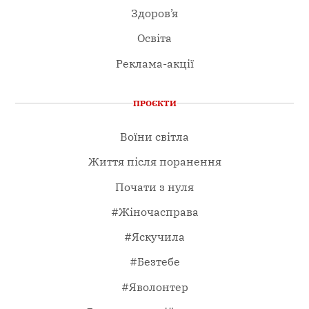
Здоров’я
Освіта
Реклама-акції
ПРОЄКТИ
Воїни світла
Життя після поранення
Почати з нуля
#Жіночасправа
#Яскучила
#Безтебе
#Яволонтер