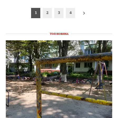
Пагінація
1
2
3
4
записів
ТОП НОВИНА