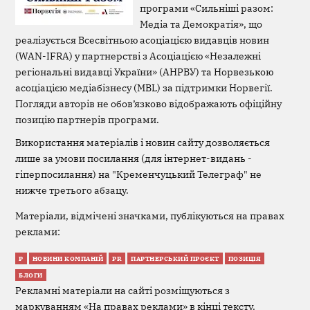
програми «Сильніші разом:
Медіа та Демократія», що
реалізується Всесвітньою асоціацією видавців новин
(WAN-IFRA) у партнерстві з Асоціацією «Незалежні
регіональні видавці України» (АНРВУ) та Норвезькою
асоціацією медіабізнесу (MBL) за підтримки Норвегії.
Погляди авторів не обов’язково відображають офіційну
позицію партнерів програми.
Використання матеріалів і новин сайту дозволяється
лише за умови посилання (для інтернет-видань -
гіперпосилання) на "Кременчуцький Телеграф" не
нижче третього абзацу.
Матеріали, відмічені значками, публікуються на правах
реклами:
Р
НОВИНИ КОМПАНІЙ
PR
ПАРТНЕРСЬКИЙ ПРОЄКТ
ПОЗИЦІЯ
БЛОГИ
Рекламні матеріали на сайті розміщуються з
маркуванням «На правах реклами» в кінці тексту.