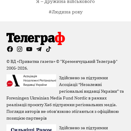
Я – дружина військового
#Людина року
Facebook
Instagram
YouTube
Telegram
TikTok
Viber
Page
©
ВД «Приватна газета»
©
"Кременчуцький Телеграф"
2005-2026.
Здійснено за підтримки
Асоціації “Незалежні
регіональні видавці України” та
Foreningen Ukrainian Media Fund Nordic в рамках
реалізації проєкту Хаб підтримки регіональних медіа.
Погляди авторів не обов'язково збігаються з офіційною
позицією партнерів
Здійснено за підтримки