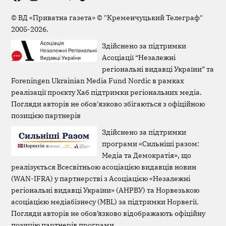
Viber
Page
©
ВД «Приватна газета»
©
"Кременчуцький Телеграф"
2005-2026.
Здійснено за підтримки
Асоціації “Незалежні
регіональні видавці України” та
Foreningen Ukrainian Media Fund Nordic в рамках
реалізації проєкту Хаб підтримки регіональних медіа.
Погляди авторів не обов'язково збігаються з офіційною
позицією партнерів
Здійснено за підтримки
програми «Сильніші разом:
Медіа та Демократія», що
реалізується Всесвітньою асоціацією видавців новин
(WAN-IFRA) у партнерстві з Асоціацією «Незалежні
регіональні видавці України» (АНРВУ) та Норвезькою
асоціацією медіабізнесу (MBL) за підтримки Норвегії.
Погляди авторів не обов’язково відображають офіційну
позицію партнерів програми.