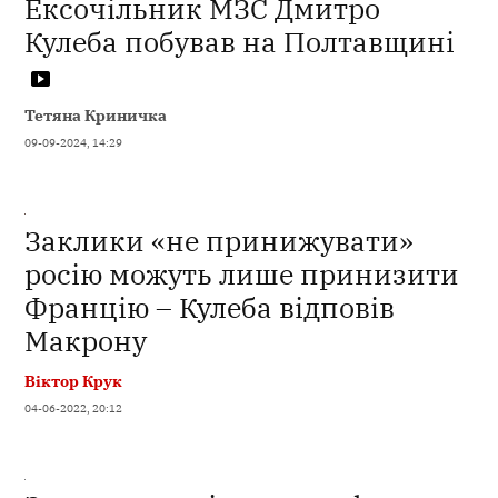
Ексочільник МЗС Дмитро
Кулеба побував на Полтавщині
Тетяна Криничка
09-09-2024, 14:29
Заклики «не принижувати»
росію можуть лише принизити
Францію – Кулеба відповів
Макрону
Віктор Крук
04-06-2022, 20:12