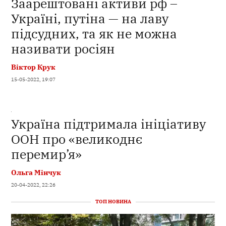
Заарештовані активи рф –
Україні, путіна — на лаву
підсудних, та як не можна
називати росіян
Віктор Крук
15-05-2022, 19:07
Україна підтримала ініціативу
ООН про «великоднє
перемир’я»
Ольга Мінчук
20-04-2022, 22:26
ТОП НОВИНА