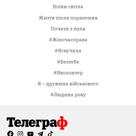
Воїни світла
Життя після поранення
Почати з нуля
#Жіночасправа
#Яскучила
#Безтебе
#Яволонтер
Я – дружина військового
#Людина року
Facebook
Instagram
YouTube
Telegram
TikTok