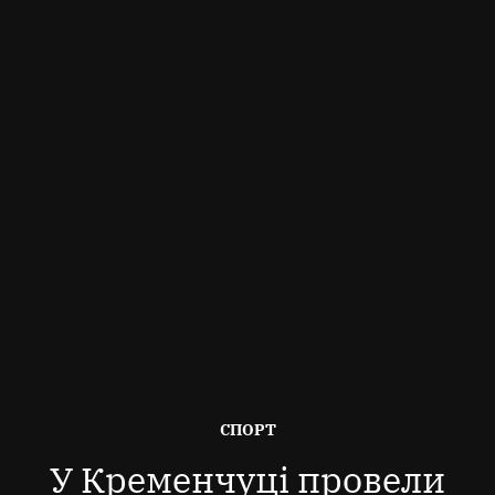
ОПУБЛІКОВАНО
СПОРТ
В
У Кременчуці провели