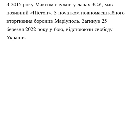
З 2015 року Максим служив у лавах ЗСУ, мав
позивний «Пістон». З початком повномасштабного
вторгнення боронив Маріуполь. Загинув 25
березня 2022 року у бою, відстоюючи свободу
України.
Нагадаємо, щороку у Кременчуці проводять забіг
пам’яті Героя України Максима Кагала. У вересні
2022 частину вулиці
Першотравнева
перейменували
на його честь.
Мітки:
Максим Кагал
Поділитися: