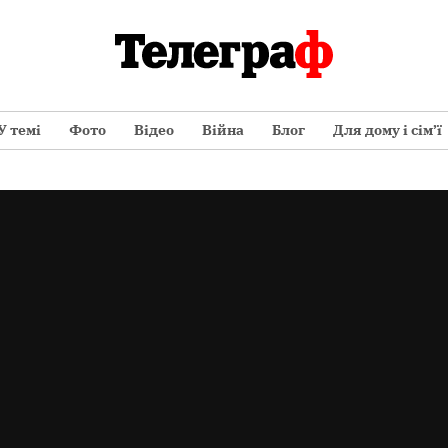
У темі
Фото
Відео
Війна
Блог
Для дому і сім’ї