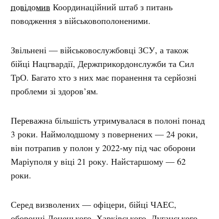
повідомив
Координаційний штаб з питань
поводження з військовополоненими.
Звільнені — військовослужбовці ЗСУ, а також
бійці Нацгвардії, Держприкордонслужби та Сил
ТрО. Багато хто з них має поранення та серйозні
проблеми зі здоров’ям.
Переважна більшість утримувалася в полоні понад
3 роки. Наймолодшому з повернених — 24 роки,
він потрапив у полон у 2022-му під час оборони
Маріуполя у віці 21 року. Найстаршому — 62
роки.
Серед визволених — офіцери, бійці ЧАЕС,
оборонці Донецького, Харківського, Луганського,