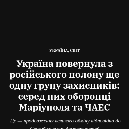
ОПУБЛІКОВАНО
УКРАЇНА, СВІТ
В
Україна повернула з
російського полону ще
одну групу захисників:
серед них оборонці
Маріуполя та ЧАЕС
Це — продовження великого обміну відповідно до
Стамбульських домовленостей