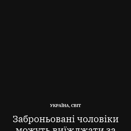
ОПУБЛІКОВАНО
УКРАЇНА, СВІТ
В
Заброньовані чоловіки
можуть виїжджати за