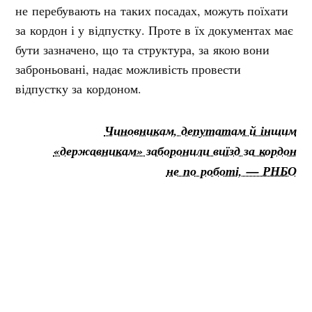
не перебувають на таких посадах, можуть поїхати
за кордон і у відпустку. Проте в їх документах має
бути зазначено, що та структура, за якою вони
заброньовані, надає можливість провести
відпустку за кордоном.
Чиновникам, депутатам й іншим
«державникам» заборонили виїзд за кордон
не по роботі, — РНБО
Нагадаємо, у січні 2023 року
РНБО ухвалило
рішення, яким заборонила держслужбовцям,
депутатам, суддям, прокурорам та деяким іншим
категоріям громадян, які представляють різні гілки
влади, під час воєнного стану виїжджати за кордон
на відпочинок
або з іншою метою,