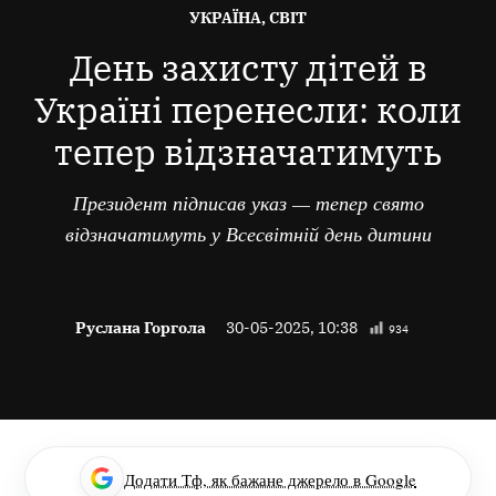
ОПУБЛІКОВАНО
УКРАЇНА, СВІТ
В
День захисту дітей в
Україні перенесли: коли
тепер відзначатимуть
Президент підписав указ — тепер свято
відзначатимуть у Всесвітній день дитини
Руслана Горгола
30-05-2025, 10:38
934
Додати Тф, як бажане джерело в Google