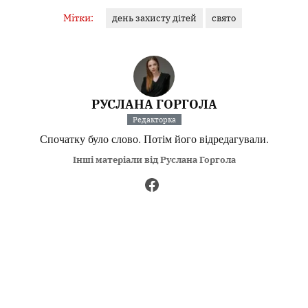
Мітки:
день захисту дітей
свято
РУСЛАНА ГОРГОЛА
Редакторка
Спочатку було слово. Потім його відредагували.
Інші матеріали від Руслана Горгола
Поділитися:
Запитати AI:
ChatGPT
Google AI