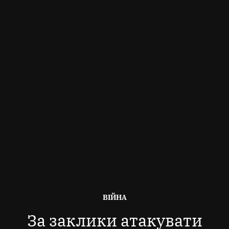
ОПУБЛІКОВАНО
ВІЙНА
В
За заклики атакувати