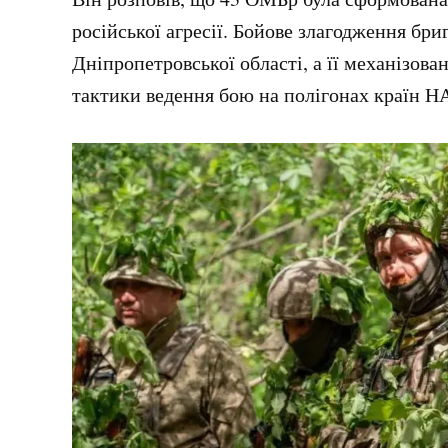
російської агресії. Бойове злагодження бри
Дніпропетровської області, а її механізова
тактики ведення бою на полігонах країн Н