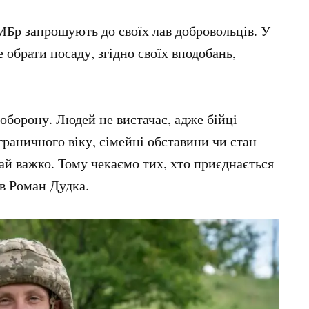
ОМБр запрошують до своїх лав добровольців. У
 обрати посаду, згідно своїх вподобань,
борону. Людей не вистачає, адже бійці
граничного віку, сімейні обставини чи стан
рай важко. Тому чекаємо тих, хто приєднається
в Роман Дудка.