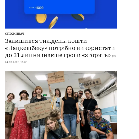
СПОЖИВАЧ
Залишився тиждень: кошти
«Нацкешбеку» потрібно використати
до 31 липня інакше гроші «згорять»
(2)
24-07-2026, 15:05