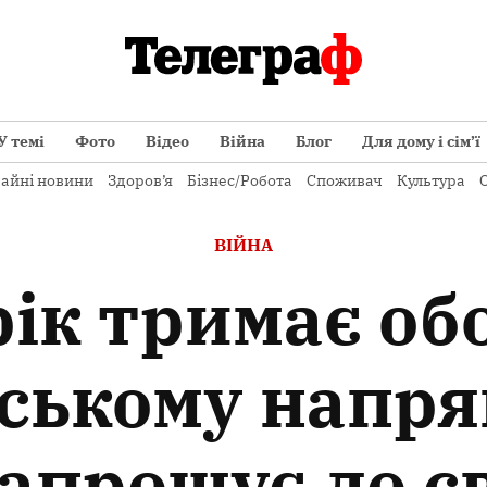
У темі
Фото
Відео
Війна
Блог
Для дому і сім’ї
айні новини
Здоров’я
Бізнес/Робота
Споживач
Культура
О
ОПУБЛІКОВАНО
ВІЙНА
В
рік тримає об
ському напря
апрошує до св