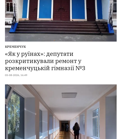
КРЕМЕНЧУК
«Як у руїнах»: депутати
розкритикували ремонт у
кременчуцькій гімназії №3
05-08-2026, 16:49