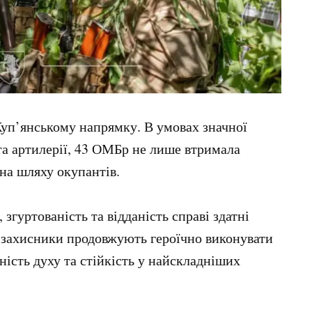
Куп’янському напрямку. В умовах значної
 та артилерії, 43 ОМБр не лише втримала
на шляху окупантів.
 згуртованість та відданість справі здатні
і захисники продовжують героїчно виконувати
ість духу та стійкість у найскладніших