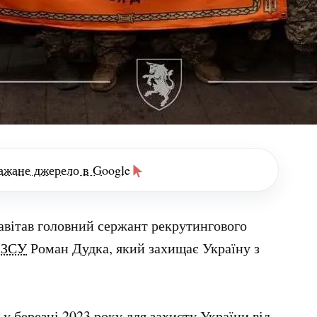
ажане джерело в Google
авітав головний сержант рекрутингового
и ЗСУ
Роман Дудка, який захищає Україну з
у березні 2023 року для захисту України від