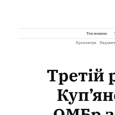
Перейти
до
вмісту
Топ новина
Кременчук
Надзвич
Третій 
Куп’ян
ОМБр з