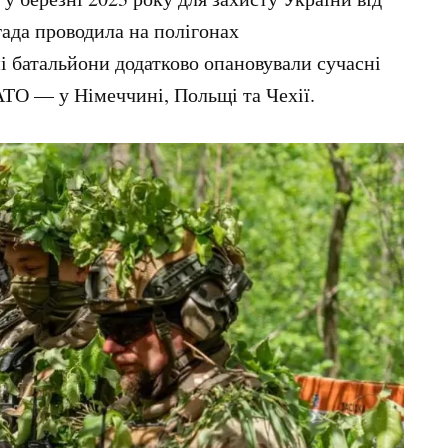
гада проводила на полігонах
ні батальйони додатково опановували сучасні
АТО — у Німеччині, Польщі та Чехії.