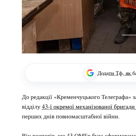
Додати Тф, як б
До редакції «Кременчуцького Телеграфа» з
відділу
43-ї окремої механізованої бригад
перших днів повномасштабної війни.
Він розповів, що 43 ОМБр була сформована 