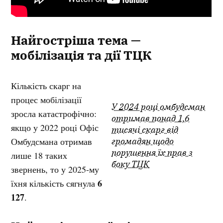
Найгостріша тема —
мобілізація та дії ТЦК
Кількість скарг на
процес мобілізації
У 2024 році омбудсман
зросла катастрофічно:
отримав понад 1,6
якщо у 2022 році Офіс
тисячі скарг від
Омбудсмана отримав
громадян щодо
порушення їх прав з
лише 18 таких
боку ТЦК
звернень, то у 2025-му
6
їхня кількість сягнула
127
.