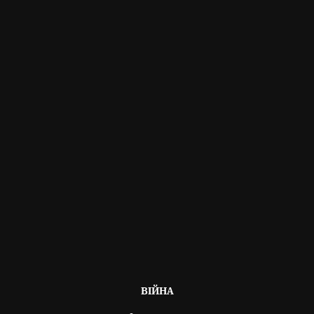
ОПУБЛІКОВАНО
ВІЙНА
В