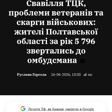
Свавілля ТЦК,
проблеми ветеранів та
скарги військових:
жителі Полтавської
області за рік 5 796
звертались до
омбудсмана
Руслана Горгола
16-06-2026, 13:03
980
Додати Тф, як бажане джерело в Google