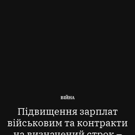
ОПУБЛІКОВАНО
ВІЙНА
В
Підвищення зарплат
військовим та контракти
на визначений строк –