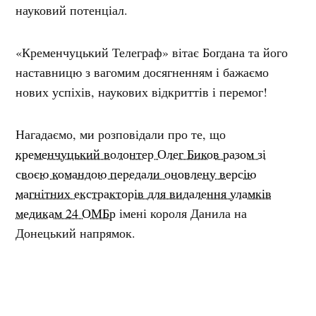
науковий потенціал.
«Кременчуцький Телеграф» вітає Богдана та його
наставницю з вагомим досягненням і бажаємо
нових успіхів, наукових відкриттів і перемог!
Нагадаємо, ми розповідали про те, що
кременчуцький волонтер Олег Биков разом зі
своєю командою передали оновлену версію
магнітних екстракторів для видалення уламків
медикам 24 ОМБр
імені короля Данила на
Донецький напрямок.
Раніше ми писали, що
кременчуцькі волонтери
виготовили покращені прилади для видалення
уламків та «Буцефал» — для кісткової екстракції
.