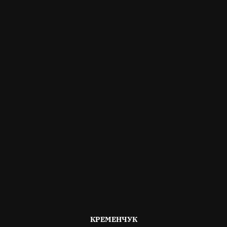
ОПУБЛІКОВАНО
КРЕМЕНЧУК