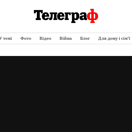
У темі
Фото
Відео
Війна
Блог
Для дому і сім’ї