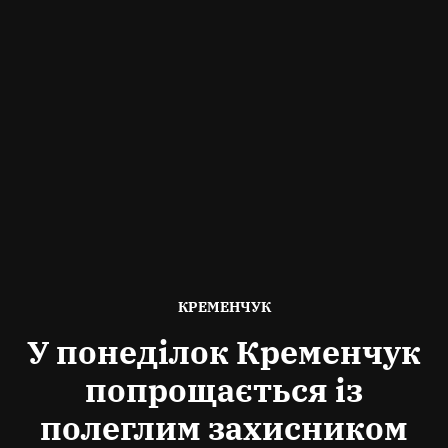
ОПУБЛІКОВАНО
КРЕМЕНЧУК
В
У понеділок Кременчук
попрощається із
полеглим захисником