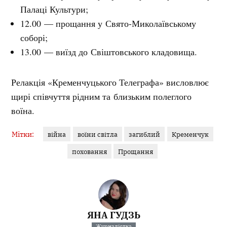
Палаці Культури;
12.00 — прощання у Свято-Миколаївському
соборі;
13.00 — виїзд до Свіштовського кладовища.
Релакція «Кременчуцького Телеграфа» висловлює
щирі співчуття рідним та близьким полеглого
воїна.
Мітки:
війна
воїни світла
загиблий
Кременчук
поховання
Прощання
ЯНА ГУДЗЬ
Журналістка