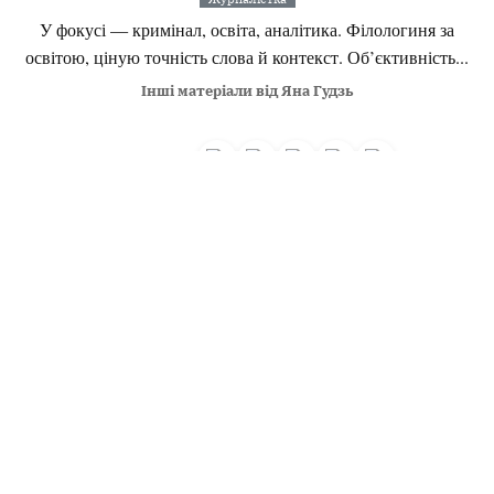
У фокусі — кримінал, освіта, аналітика. Філологиня за
освітою, ціную точність слова й контекст. Об’єктивність...
Інші матеріали від Яна Гудзь
Поділитися:
Запитати AI:
ChatGPT
Google AI
Не пропустіть важливе,
підпишіться на наші
Читайте головне першими!
Навігація