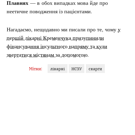
Плавнях
— в обох випадках мова йде про
неетичне поводження із пацієнтами.
Нагадаємо, нещодавно ми писали про те, чому
у
першій лікарні Кременчука призупинили
фінансування інсультного напряму та куди
звертатися містянам за допомогою
.
Мітки:
лікарні
НСЗУ
скарги
ЯНА ГУДЗЬ
Журналістка
У фокусі — кримінал, освіта, аналітика. Філологиня за
освітою, ціную точність слова й контекст. Об’єктивність...