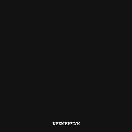
ОПУБЛІКОВАНО
КРЕМЕНЧУК
В