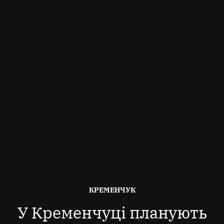
ОПУБЛІКОВАНО
КРЕМЕНЧУК
В
У Кременчуці планують