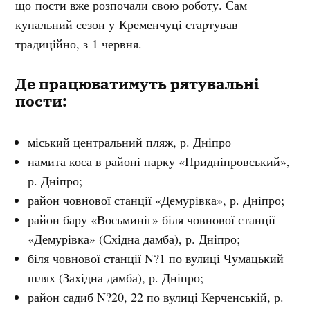
що пости вже розпочали свою роботу. Сам
купальний сезон у Кременчуці стартував
традиційно, з 1 червня.
Де працюватимуть рятувальні
пости:
міський центральний пляж, р. Дніпро
намита коса в районі парку «Придніпровський»,
р. Дніпро;
район човнової станції «Демурівка», р. Дніпро;
район бару «Восьминіг» біля човнової станції
«Демурівка» (Східна дамба), р. Дніпро;
біля човнової станції N?1 по вулиці Чумацький
шлях (Західна дамба), р. Дніпро;
район садиб N?20, 22 по вулиці Керченській, р.