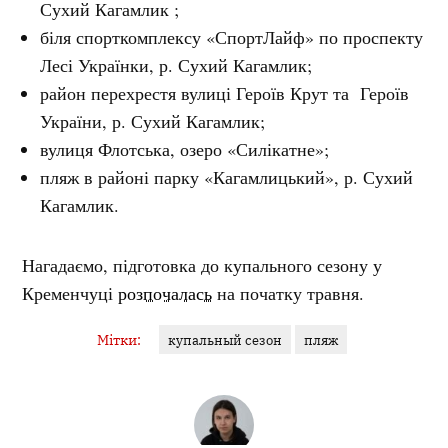
Сухий Кагамлик ;
біля спорткомплексу «СпортЛайф» по проспекту
Лесі Українки, р. Сухий Кагамлик;
район перехрестя вулиці Героїв Крут та Героїв
України, р. Сухий Кагамлик;
вулиця Флотська, озеро «Силікатне»;
пляж в районі парку «Кагамлицький», р. Сухий
Кагамлик.
Нагадаємо, підготовка до купального сезону у
Кременчуці
розпочалась
на початку травня.
Мітки:
купальный сезон
пляж