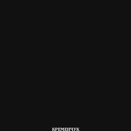
ОПУБЛІКОВАНО
КРЕМЕНЧУК