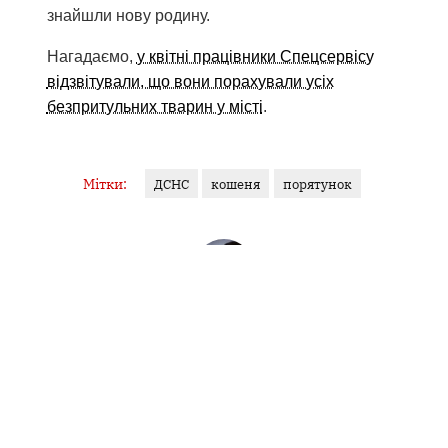
знайшли нову родину.
Нагадаємо,
у квітні працівники Спецсервісу
відзвітували, що вони порахували усіх
безпритульних тварин у місті
.
Мітки:
ДСНС
кошеня
порятунок
ЯНА ГУДЗЬ
Журналістка
У фокусі — кримінал, освіта, аналітика. Філологиня за
освітою, ціную точність слова й контекст. Об’єктивність...
Інші матеріали від Яна Гудзь