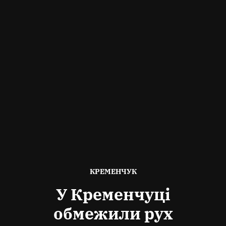
ОПУБЛІКОВАНО
КРЕМЕНЧУК
В
У Кременчуці
обмежили рух