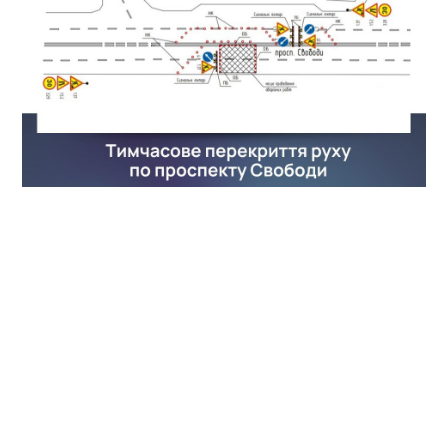
Після виконання ремонтних робіт працівники
Кременчукподоканалу мають відновити дорожнє
покриття на цій ділянці.
Нагадаємо,
у Кременчуці виконком обмежив рух
автотранспорту вулицею Руфа до 30 квітня
.