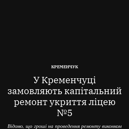
ОПУБЛІКОВАНО
КРЕМЕНЧУК
В
У Кременчуці
замовляють капітальний
ремонт укриття ліцею
№5
Відомо, що гроші на проведення ремонту виконком