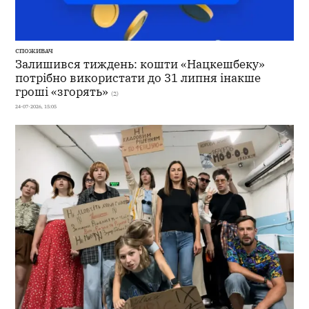
СПОЖИВАЧ
Залишився тиждень: кошти «Нацкешбеку»
потрібно використати до 31 липня інакше
гроші «згорять»
(2)
24-07-2026, 15:05