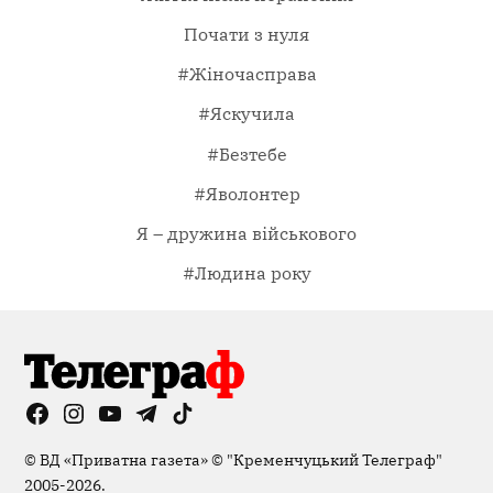
Почати з нуля
#Жіночасправа
#Яскучила
#Безтебе
#Яволонтер
Я – дружина військового
#Людина року
Facebook
Instagram
YouTube
Telegram
TikTok
Viber
Page
©
ВД «Приватна газета»
©
"Кременчуцький Телеграф"
2005-2026.