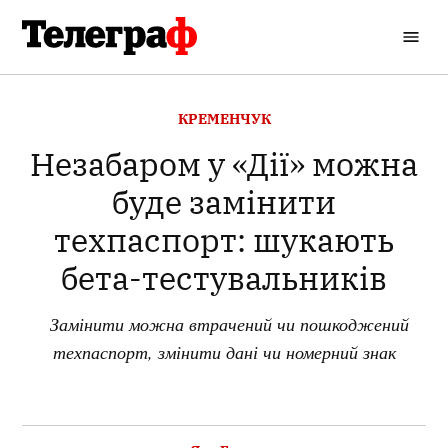
Перейти
до
Кременчуцький
вмісту
Телеграф
ОПУБЛІКОВАНО
КРЕМЕНЧУК
В
Незабаром у «Дії» можна
буде замінити
техпаспорт: шукають
бета-тестувальників
Замінити можна втрачений чи пошкоджений
техпаспорт, змінити дані чи номерний знак