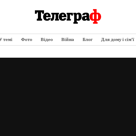
У темі
Фото
Відео
Війна
Блог
Для дому і сім’ї