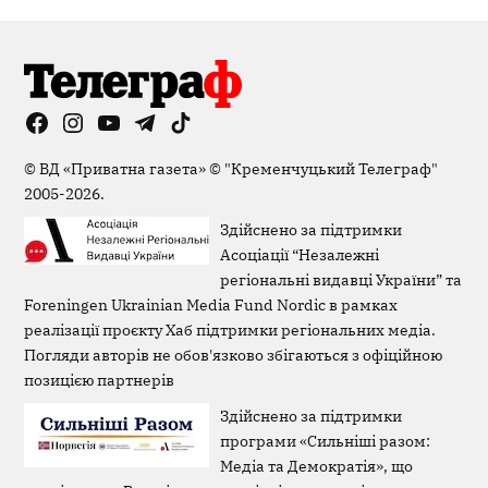
Facebook
Instagram
YouTube
Telegram
TikTok
Viber
Page
©
ВД «Приватна газета»
©
"Кременчуцький Телеграф"
2005-2026.
Здійснено за підтримки
Асоціації “Незалежні
регіональні видавці України” та
Foreningen Ukrainian Media Fund Nordic в рамках
реалізації проєкту Хаб підтримки регіональних медіа.
Погляди авторів не обов'язково збігаються з офіційною
позицією партнерів
Здійснено за підтримки
програми «Сильніші разом:
Медіа та Демократія», що