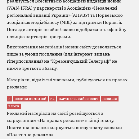
реалізується Всесвітньою асоціацією видавців новин
(WAN-IFRA) у партнерстві з Асоціацією «Незалежні
регіональні видавці України» (АНРВУ) та Норвезькою
асоціацією медіабізнесу (MBL) за підтримки Норвегії.
Погляди авторів не обов’язково відображають офіційну
позицію партнерів програми.
Використання матеріалів і новин сайту дозволяється
лише за умови посилання (для інтернет-видань -
гіперпосилання) на "Кременчуцький Телеграф" не
нижче третього абзацу.
Матеріали, відмічені значками, публікуються на правах
реклами:
Р
НОВИНИ КОМПАНІЙ
PR
ПАРТНЕРСЬКИЙ ПРОЄКТ
ПОЗИЦІЯ
БЛОГИ
Рекламні матеріали на сайті розміщуються з
маркуванням «На правах реклами» в кінці тексту.
Політична реклама маркується внизу тексту словами
«Політична реклама».