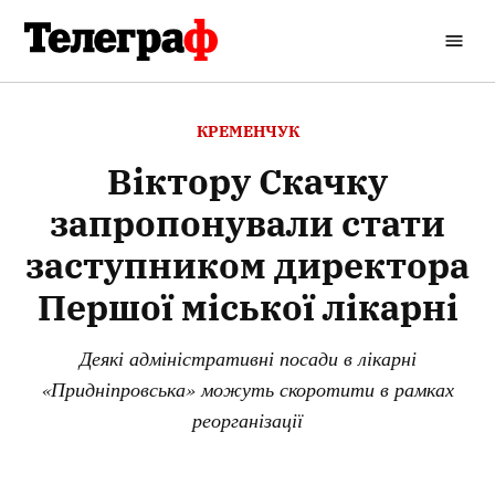
Перейти
до
Кременчуцький
вмісту
Телеграф
ОПУБЛІКОВАНО
КРЕМЕНЧУК
В
Віктору Скачку
запропонували стати
заступником директора
Першої міської лікарні
Деякі адміністративні посади в лікарні
«Придніпровська» можуть скоротити в рамках
реорганізації