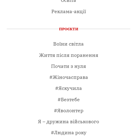
Освіта
Реклама-акції
ПРОЄКТИ
Воїни світла
Життя після поранення
Почати з нуля
#Жіночасправа
#Яскучила
#Безтебе
#Яволонтер
Я – дружина військового
#Людина року