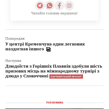
Читайте головне першими!
Навігація
записів
Попередня
У центрі Кременчука один легковик
наздогнав іншого
Наступна
Дзюдоїсти з Горішніх Плавнів здобули шість
призових місць на міжнародному турнірі з
дзюдо у Словаччині
ПАРТНЕРСЬКИЙ ПРОЄКТ
ТОП НОВИНА