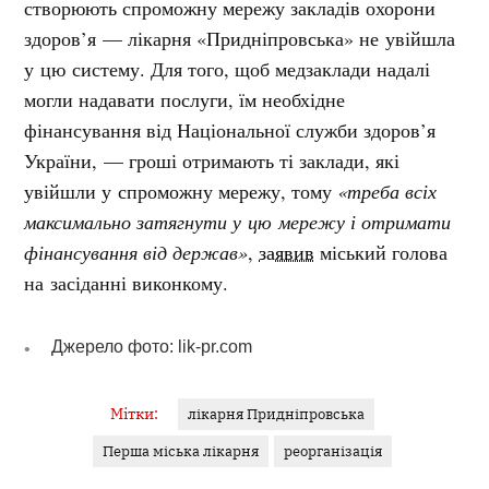
створюють спроможну мережу закладів охорони
здоров’я — лікарня «Придніпровська» не увійшла
у цю систему. Для того, щоб медзаклади надалі
могли надавати послуги, їм необхідне
фінансування від Національної служби здоров’я
України, — гроші отримають ті заклади, які
увійшли у спроможну мережу, тому
«треба всіх
максимально затягнути у цю мережу і отримати
фінансування від держав»
,
заявив
міський голова
на засіданні виконкому.
Джерело фото: lik-pr.com
Мітки:
лікарня Придніпровська
Перша міська лікарня
реорганізація