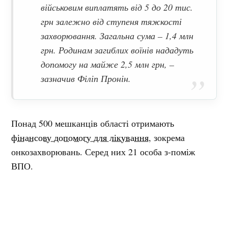
військовим виплатять від 5 до 20 тис.
грн залежно від ступеня тяжкості
захворювання. Загальна сума – 1,4 млн
грн. Родинам загиблих воїнів нададуть
допомогу на майже 2,5 млн грн, –
зазначив Філіп Пронін.
Понад 500 мешканців області отримають
фінансову допомогу для лікування
, зокрема
онкозахворювань. Серед них 21 особа з-поміж
ВПО.
Від 1 до 5 тисяч гривень виплатять десяти
учасникам ліквідації наслідків аварії на ЧАЕС.