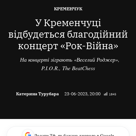
ОПУБЛІКОВАНО
КРЕМЕНЧУК
В
У Кременчуці
відбудеться благодійний
концерт «Рок-Війна»
На концерті зіграють «Веселий Роджер»,
P.I.O.R., The BeatChess
Катерина Турубара
23-06-2023, 20:00
1845
Додати Тф, як бажане джерело в Google