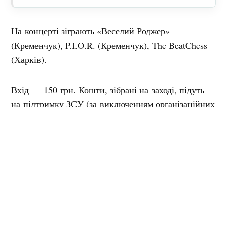
На концерті зіграють «Веселий Роджер»
(Кременчук), P.I.O.R. (Кременчук), The BeatChess
(Харків).
Вхід — 150 грн. Кошти, зібрані на заході, підуть
на підтримку ЗСУ (за виключенням організаційних
зборів).
Де:
Rocker Concert Pub (вул. Вадима Пугачова,
14б).
Коли:
24 червня, початок о 19.00.
Контакти: (097) 086 9072,
events@rockerconcertpub.com