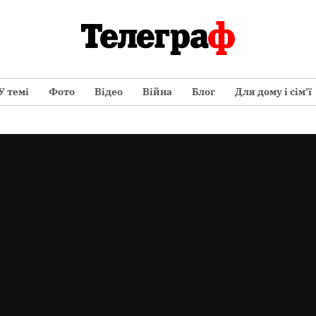
У темі
Фото
Відео
Війна
Блог
Для дому і сім’ї