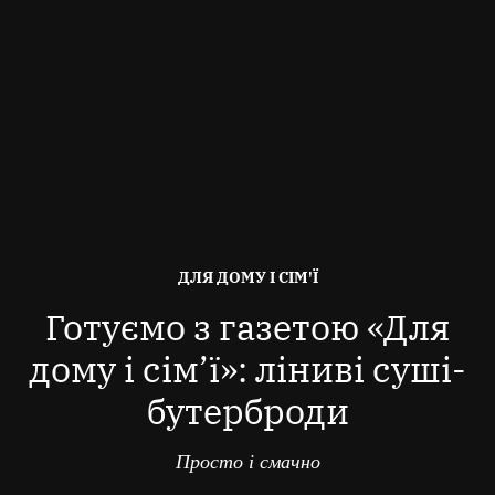
ОПУБЛІКОВАНО
ДЛЯ ДОМУ І СІМ'Ї
В
Готуємо з газетою «Для
дому і сім’ї»: ліниві суші-
бутерброди
Просто і смачно