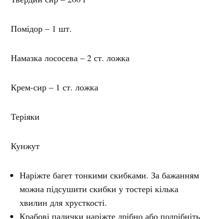
Помідор – 1 шт.
Намазка лососева – 2 ст. ложка
Крем-сир – 1 ст. ложка
Теріяки
Кунжут
Наріжте багет тонкими скибками. За бажанням
можна підсушити скибки у тостері кілька
хвилин для хрусткості.
Крабові палички наріжте дрібно або подрібніть