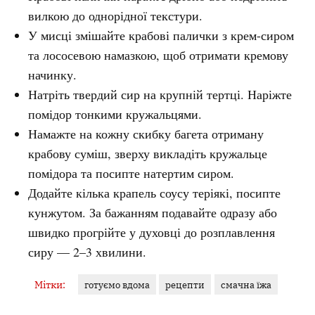
вилкою до однорідної текстури.
У мисці змішайте крабові палички з крем-сиром
та лососевою намазкою, щоб отримати кремову
начинку.
Натріть твердий сир на крупній тертці. Наріжте
помідор тонкими кружальцями.
Намажте на кожну скибку багета отриману
крабову суміш, зверху викладіть кружальце
помідора та посипте натертим сиром.
Додайте кілька крапель соусу теріякі, посипте
кунжутом. За бажанням подавайте одразу або
швидко прогрійте у духовці до розплавлення
сиру — 2–3 хвилини.
Мітки:
готуємо вдома
рецепти
смачна їжа