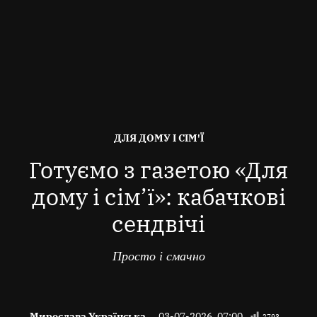
ОПУБЛІКОВАНО
ДЛЯ ДОМУ І СІМ'Ї
В
Готуємо з газетою «Для
дому і сім’ї»: кабачкові
сендвічі
Просто і смачно
Мирослава Українська
03-07-2026, 07:00
2793