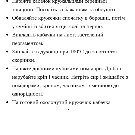
Наріжте кабачок кружальцями середньої
товщини. Посоліть за бажанням та обсушіть.
Обваляйте кружечки спочатку в борошні, потім
у суміші із збитих яєць, солі та перцю.
Викладіть кабачки на лист, застелений
пергаментом.
Запікайте в духовці при 180°C до золотистої
скоринки.
Наріжте дрібними кубиками помідори. Дрібно
нарубайте кріп і часник. Натріть сир і змішайте з
помідорами, кропом, часником і сметаною до
однорідності.
На готовий охолонутий кружечок кабачка
покладіть лист салату. Зверху – ложку начинки.
Накрийте другим кружечком кабачка – виходить
«сандвіч» із кабачка з начинкою.