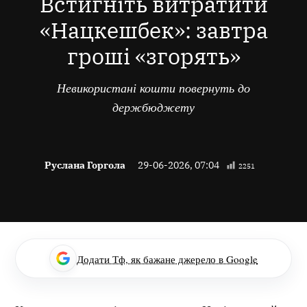
Встигніть витратити
«Нацкешбек»: завтра
гроші «згорять»
Невикористані кошти повернуть до
держбюджету
Руслана Горгола
29-06-2026, 07:04
2251
Додати Тф, як бажане джерело в Google