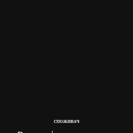
ОПУБЛІКОВАНО
СПОЖИВАЧ
В