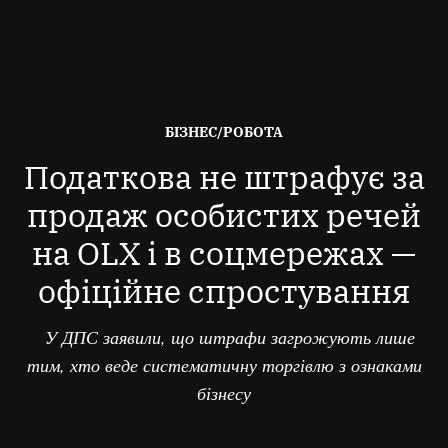
ОПУБЛІКОВАНО
БІЗНЕС/РОБОТА
В
Податкова не штрафує за
продаж особистих речей
на OLX і в соцмережах —
офіційне спростування
У ДПС заявили, що штрафи загрожують лише
тим, хто веде систематичну торгівлю з ознаками
бізнесу